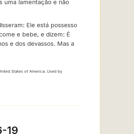
os uma lamenta­ção e não
disseram: Ele está possesso
come e bebe, e dizem: É
nos e dos devassos. Mas a
United States of America. Used by
6-19