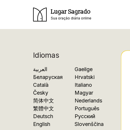
Lugar Sagrado
Sua oração diária online
Idiomas
العربية
Gaeilge
Беларуская
Hrvatski
Català
Italiano
Česky
Magyar
简体中文
Nederlands
繁體中文
Português
Deutsch
Русский
English
Slovenščina