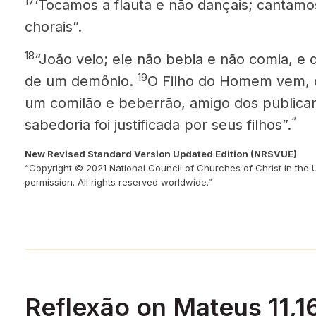
17
‘Tocamos a flauta e não dançais; cantam
chorais”.
18
“João veio; ele não bebia e não comia, e 
19
de um demônio.
O Filho do Homem vem, 
um comilão e beberrão, amigo dos publica
“
sabedoria foi justificada por seus filhos”.
New Revised Standard Version Updated Edition (NRSVUE)
“Copyright © 2021 National Council of Churches of Christ in the 
permission. All rights reserved worldwide.”
Reflexão on Mateus 11,1