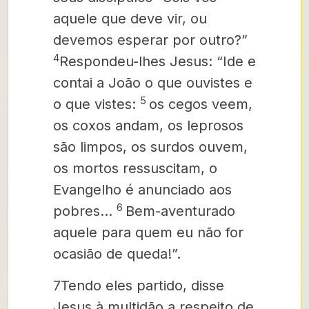
aquele que deve vir, ou
devemos esperar por outro?”
4
Respondeu-lhes Jesus: “Ide e
contai a João o que ouvistes e
5
o que vistes:
os cegos veem,
os coxos andam, os leprosos
são limpos, os surdos ouvem,
os mortos ressuscitam, o
Evangelho é anunciado aos
6
pobres…
Bem-aventurado
aquele para quem eu não for
ocasião de queda!”.
7
Tendo eles partido, disse
Jesus à multidão a respeito de