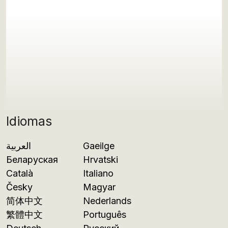
Idiomas
العربية
Gaeilge
Беларуская
Hrvatski
Català
Italiano
Česky
Magyar
简体中文
Nederlands
繁體中文
Português