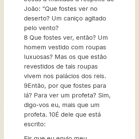
João: “Que fostes ver no
deserto? Um caniço agitado
pelo vento?
8
Que fostes ver, então? Um
homem vestido com roupas
luxuosas? Mas os que estão
revestidos de tais roupas
vivem nos palácios dos reis.
9
Então, por que fostes para
lá? Para ver um profeta?
Sim,
digo-vos eu, mais que um
profeta.
10
É dele que está
escrito:
Eis que eu envio meu