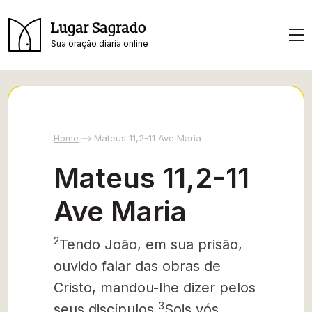
Lugar Sagrado
Sua oração diária online
Home
Mateus 11,2-11 Ave Maria
Mateus 11,2-11
Ave Maria
2
Tendo João, em sua prisão,
ouvido falar das obras de
Cristo,
mandou-lhe dizer pelos
3
seus
discípulos
Sois vós