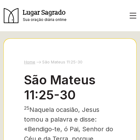
Lugar Sagrado
Sua oração diária online
Home
São Mateus 11:25-30
São Mateus
11:25-30
25
Naquela ocasião, Jesus
tomou a palavra e disse:
«Bendigo-
te, ó Pai, Senhor do
Céu e da Terra, porque