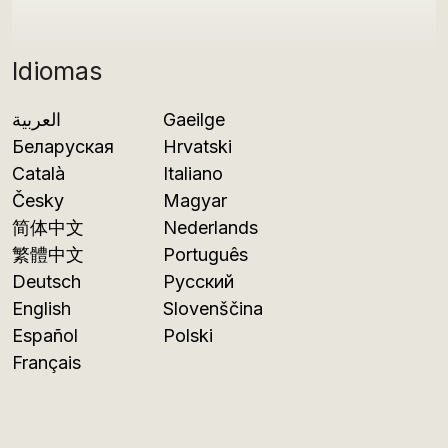
Idiomas
العربية
Gaeilge
Беларуская
Hrvatski
Català
Italiano
Česky
Magyar
简体中文
Nederlands
繁體中文
Português
Deutsch
Русский
English
Slovenščina
Español
Polski
Français