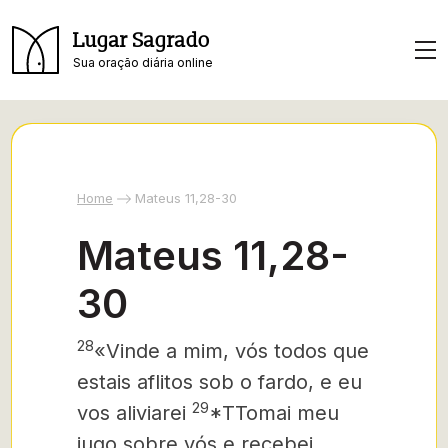
Lugar Sagrado
Sua oração diária online
Home
Mateus 11,28-30
Mateus 11,28-
30
28
«Vinde a mim, vós todos que
estais aflitos sob o fardo, e eu
29
vos aliviarei
*TTomai meu
jugo sobre vós e recebei