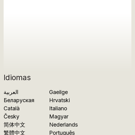
Idiomas
العربية
Gaeilge
Беларуская
Hrvatski
Català
Italiano
Česky
Magyar
简体中文
Nederlands
繁體中文
Português