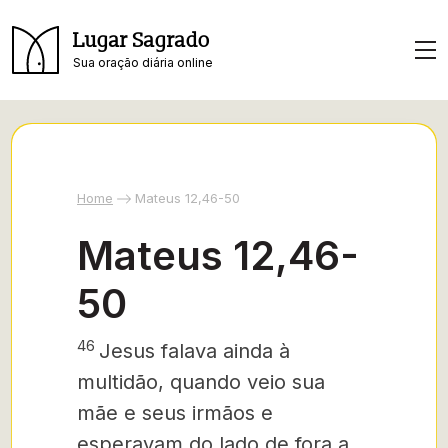
Lugar Sagrado
Sua oração diária online
Home
Mateus 12,46-50
Mateus 12,46-
50
46
Jesus falava ainda à
multidão, quando veio sua
mãe e seus irmãos e
esperavam do lado de fora a