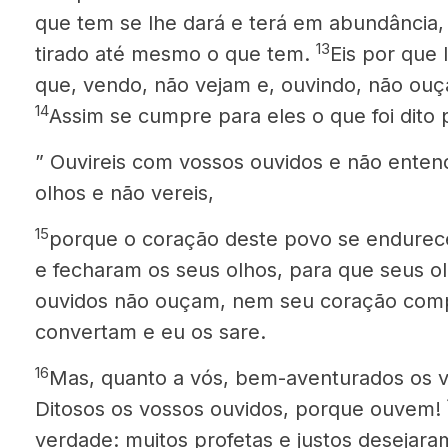
que tem se lhe dará e terá em abundância,
13
tirado até mesmo o que tem.
Eis por que 
que, vendo, não vejam e, ouvindo, não 
14
Assim se cumpre para eles o que foi dito p
” Ouvireis com vossos ouvidos e não enten
olhos e não vereis,
15
porque o coração deste povo se endurec
e fecharam os seus olhos, para que seus o
ouvidos não ouçam, nem seu coração comp
convertam e eu os sare.
16
Mas, quanto a vós, bem-aventurados os 
Ditosos os vossos ouvidos, porque ouvem!
verdade: muitos profetas e justos desejara