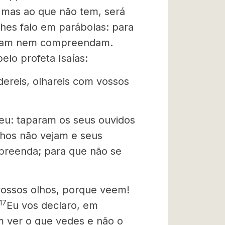
 mas ao que não tem, será
lhes falo em parábolas: para
ouçam nem compreendam.
elo profeta Isaías:
dereis, olhareis com vossos
eu: taparam os seus ouvidos
lhos não vejam e seus
reenda; para que não se
vossos olhos, porque veem!
17
Eu vos declaro, em
m ver o que vedes e não o