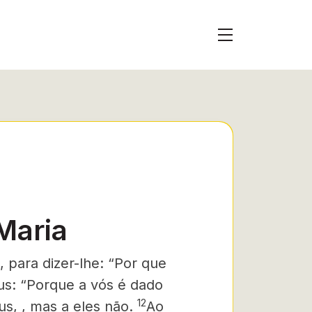
Maria
 para dizer-lhe: “Por que
s: “Porque a vós é dado
12
s, , mas a eles não.
Ao