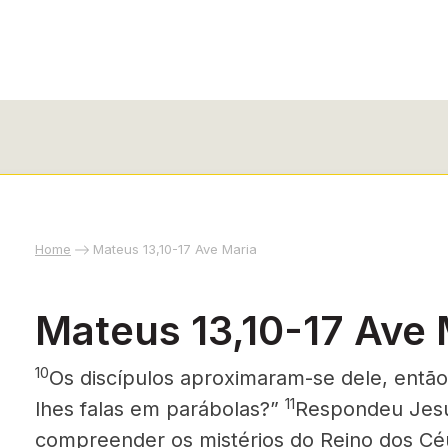
Home
Mateus 13,10-17 Ave Maria
Mateus 13,10-17 Ave 
10
Os discípulos aproximaram-se dele, então,
11
lhes falas em parábolas?”
Respondeu Jesu
compreender os mistérios
do Reino dos Céu