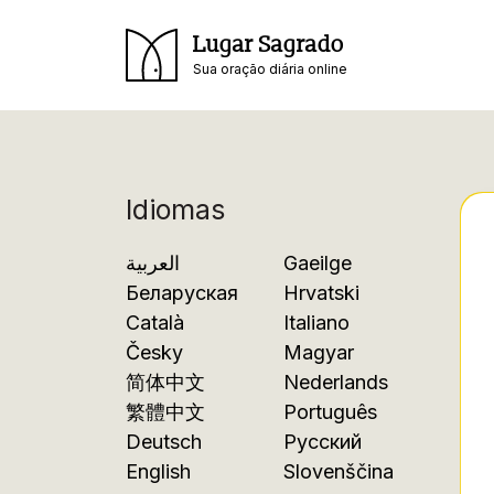
Lugar Sagrado
Sua oração diária online
Idiomas
العربية
Gaeilge
Беларуская
Hrvatski
Català
Italiano
Česky
Magyar
简体中文
Nederlands
繁體中文
Português
Deutsch
Русский
English
Slovenščina