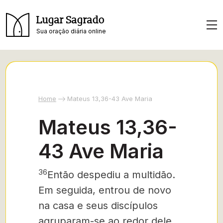
Lugar Sagrado
Sua oração diária online
Home
Mateus 13,36-43 Ave Maria
Mateus 13,36-
43 Ave Maria
36
Então despediu a multidão.
Em seguida, entrou de novo
na casa e seus discípulos
agruparam-se ao redor dele