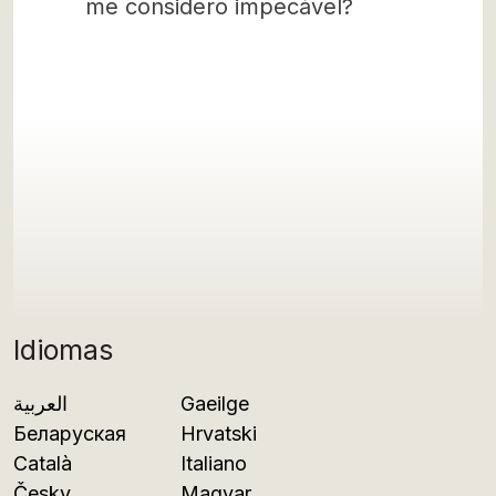
me considero impecável?
Idiomas
العربية
Gaeilge
Беларуская
Hrvatski
Català
Italiano
Česky
Magyar