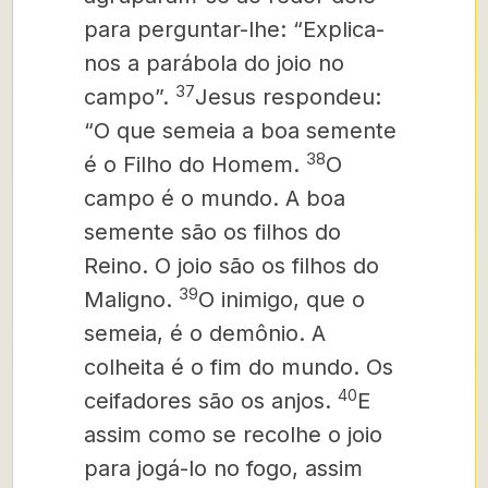
para perguntar-lhe: “Explica-
nos a parábola do joio no
37
campo”.
Jesus respondeu:
“O que semeia a boa semente
38
é o Filho do Homem.
O
campo é o mundo. A boa
semente são os filhos do
Reino. O joio são os filhos do
39
Maligno.
O inimigo, que o
semeia, é o demônio. A
colheita é o fim do mundo. Os
40
ceifadores são os anjos.
E
assim como se recolhe o joio
para jogá-lo no fogo, assim