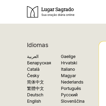
Lugar Sagrado
Sua oração diária online
Idiomas
العربية
Gaeilge
Беларуская
Hrvatski
Català
Italiano
Česky
Magyar
简体中文
Nederlands
繁體中文
Português
Deutsch
Русский
English
Slovenščina