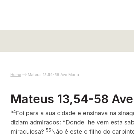
Home
Mateus 13,54-58 Ave Maria
Mateus 13,54-58 Ave
54
Foi para a sua cidade e ensinava na sina
diziam admirados: “Donde lhe vem esta sab
55
miraculosa?
Não é este o filho do carpin