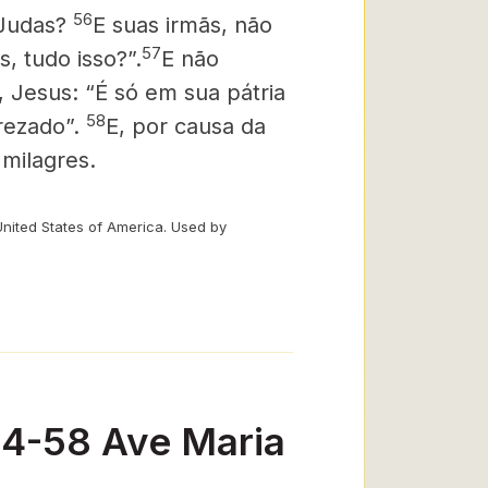
56
 Judas?
E suas irmãs, não
57
, tudo isso?”.
E não
, Jesus: “É só em sua pátria
58
rezado”.
E, por causa da
 milagres.
United States of America. Used by
54-58 Ave Maria