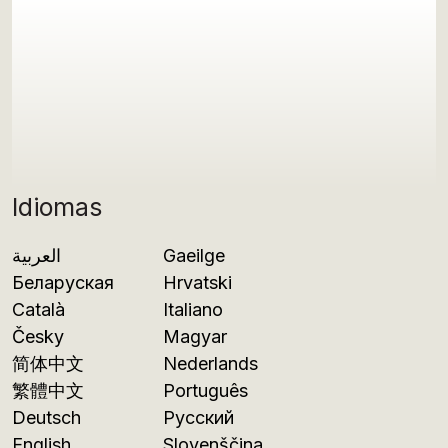
Idiomas
العربية
Gaeilge
Беларуская
Hrvatski
Català
Italiano
Česky
Magyar
简体中文
Nederlands
繁體中文
Português
Deutsch
Русский
English
Slovenščina