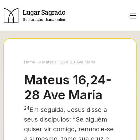
Lugar Sagrado
Sua oração diária online
Home
Mateus 16,24-28 Ave Maria
Mateus 16,24-
28 Ave Maria
24
Em seguida, Jesus disse a
seus discípulos: “Se alguém
quiser vir comigo, renuncie-se
a si mesmo, tome sua cruz e