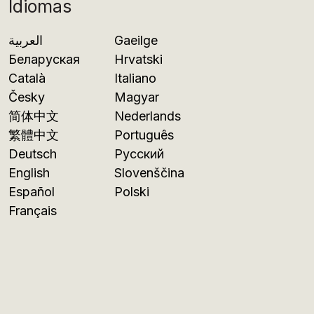
Idiomas
العربية
Gaeilge
Беларуская
Hrvatski
Català
Italiano
Česky
Magyar
简体中文
Nederlands
繁體中文
Português
Deutsch
Русский
English
Slovenščina
Español
Polski
Français