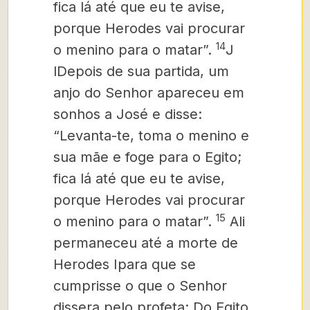
fica lá até que eu te avise,
porque Herodes vai procurar
14
o menino para o matar”.
J
lDepois de sua partida, um
anjo do Senhor apareceu em
so­nhos a José e disse:
“Levanta-te, toma o menino e
sua mãe e foge para o Egito;
fica lá até que eu te avise,
porque Herodes vai procurar
15
o menino para o matar”.
Ali
permaneceu até a morte de
Herodes Ipara que se
cumprisse o que o Senhor
dissera pelo profeta: Do Egito