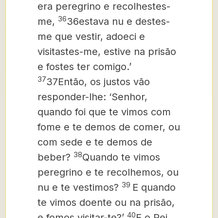
era peregrino e recolhestes-
36
me,
36estava nu e destes-
me que vestir, adoeci e
visitastes-me, estive na prisão
e fostes ter comigo.’
37
37Então, os justos vão
responder-lhe: ‘Senhor,
quando foi que te vimos com
fome e te demos de comer, ou
com sede e te demos de
38
beber?
Quando te vimos
peregrino e te recolhemos, ou
39
nu e te vestimos?
E quando
te vimos doente ou na prisão,
40
e fomos visitar-te?’
E o Rei