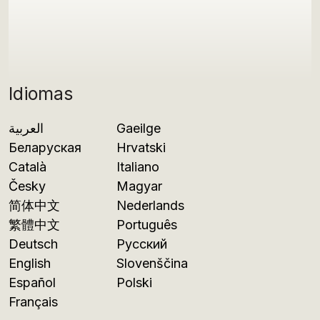
Idiomas
العربية
Gaeilge
Беларуская
Hrvatski
Català
Italiano
Česky
Magyar
简体中文
Nederlands
繁體中文
Português
Deutsch
Русский
English
Slovenščina
Español
Polski
Français