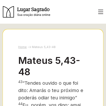
Lugar Sagrado
Sua oração diária online
Home
Mateus 5,43-48
Mateus 5,43-
48
43
“Tendes ouvido o que foi
dito: Amarás o teu próximo e
poderás odiar teu inimigo”
44
Eu, porém, vos digo: amai