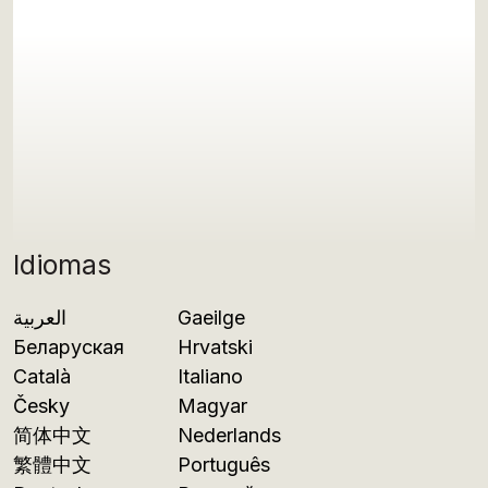
Idiomas
العربية
Gaeilge
Беларуская
Hrvatski
Català
Italiano
Česky
Magyar
简体中文
Nederlands
繁體中文
Português