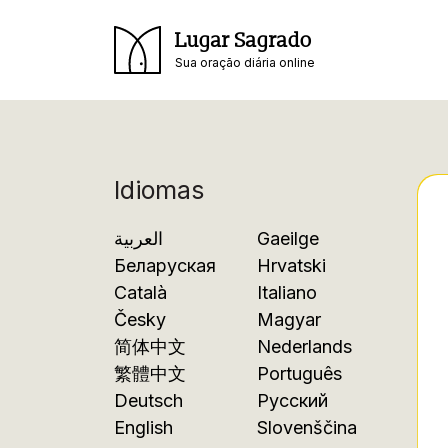
Lugar Sagrado
Sua oração diária online
Idiomas
العربية
Gaeilge
Беларуская
Hrvatski
Català
Italiano
Česky
Magyar
简体中文
Nederlands
繁體中文
Português
Deutsch
Русский
English
Slovenščina