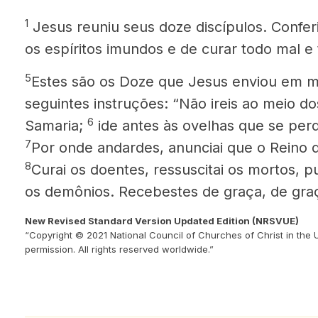
1
Jesus reuniu seus doze discípulos. Confer
os espíritos imundos e de curar todo mal e
5
Estes são os Doze que Jesus enviou em mi
seguintes instruções: “Não ireis ao meio do
6
Samaria;
ide antes às ovelhas que se perd
7
Por onde andardes, anunciai que o Reino 
8
Curai os doentes, ressuscitai os mortos, pu
os demô­nios. Recebestes de graça, de graç
New Revised Standard Version Updated Edition (NRSVUE)
“Copyright © 2021 National Council of Churches of Christ in the 
permission. All rights reserved worldwide.”