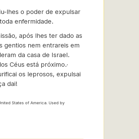
iu-lhes o poder de expulsar
 toda enfermidade.
ssão, após lhes ter dado as
s gentios nem entra­reis em
eram da casa de Israel.
,
dos Céus está próximo.
rificai os leprosos, expulsai
a dai!
United States of America. Used by