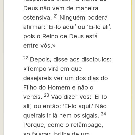
Deus não vem de maneira
21
ostensiva.
Ninguém poderá
afirmar: ‘Ei-lo aqui’ ou ‘Ei-lo ali’,
pois o Reino de Deus está
entre
vós.»
22
Depois, disse aos discípulos:
«Tempo virá em que
desejareis ver um dos dias do
Filho do Homem e não o
23
vereis.
Vão dizer-vos: ‘Ei-lo
ali’, ou então: ‘Ei-lo aqui.’ Não
24
queirais ir lá nem os sigais.
Porque, como o relâmpago,
ao faiscar, brilha de um