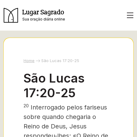
Lugar Sagrado
Sua oração diária online
Home
São Lucas 17:20-25
São Lucas
17:20-25
20
Interrogado
pelos fariseus
sobre quando chegaria o
Reino de Deus, Jesus
respondeu-lhes: «O Reino de