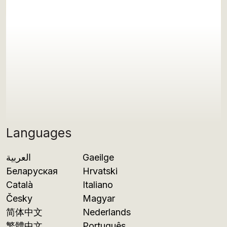
Languages
العربية
Gaeilge
Беларуская
Hrvatski
Català
Italiano
Česky
Magyar
简体中文
Nederlands
繁體中文
Português