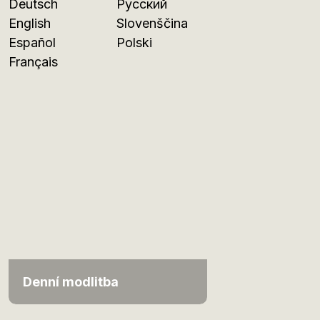
Deutsch
Русский
English
Slovenščina
Español
Polski
Français
Denní modlitba