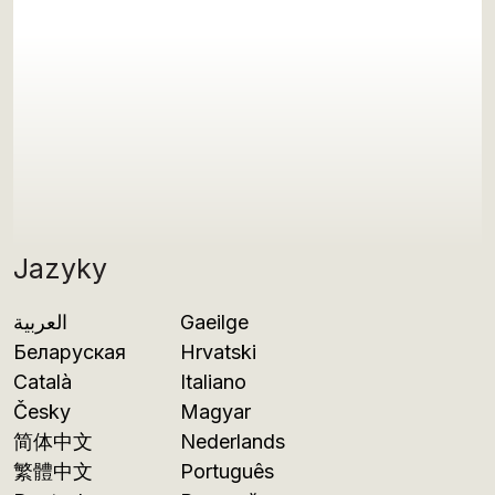
Jazyky
العربية
Gaeilge
Беларуская
Hrvatski
Català
Italiano
Česky
Magyar
简体中文
Nederlands
繁體中文
Português