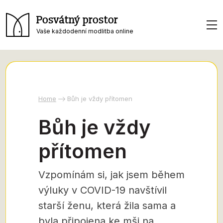
Posvátný prostor
Vaše každodenní modlitba online
Home
Bůh je vždy přítomen
Bůh je vždy
přítomen
Vzpomínám si, jak jsem během
výluky v COVID-19 navštívil
starší ženu, která žila sama a
byla připojena ke mši na