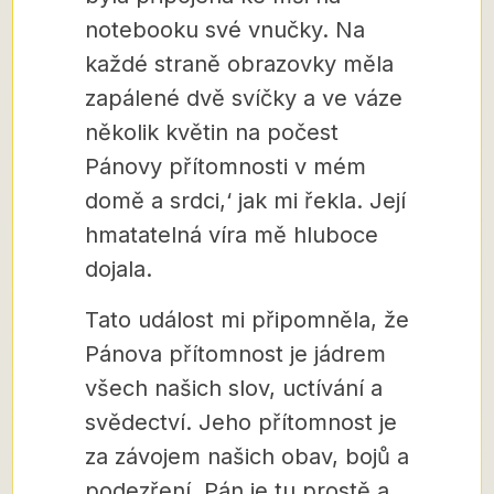
notebooku své vnučky. Na
každé straně obrazovky měla
zapálené dvě svíčky a ve váze
několik květin na počest
Pánovy přítomnosti v mém
domě a srdci,‘ jak mi řekla. Její
hmatatelná víra mě hluboce
dojala.
Tato událost mi připomněla, že
Pánova přítomnost je jádrem
všech našich slov, uctívání a
svědectví. Jeho přítomnost je
za závojem našich obav, bojů a
podezření. Pán je tu prostě a