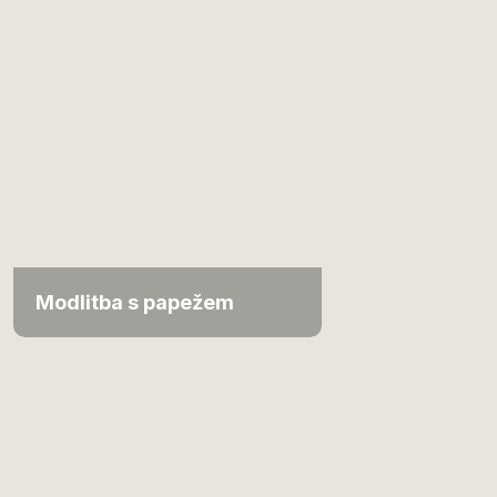
Modlitba s papežem