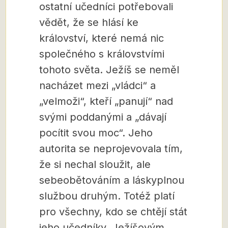
ostatní učedníci potřebovali
vědět, že se hlásí ke
království, které nemá nic
společného s královstvími
tohoto světa. Ježíš se neměl
nacházet mezi „vládci“ a
„velmoži“, kteří „panují“ nad
svými poddanými a „dávají
pocítit svou moc“. Jeho
autorita se neprojevovala tím,
že si nechal sloužit, ale
sebeobětováním a láskyplnou
službou druhým. Totéž platí
pro všechny, kdo se chtějí stát
jeho učedníky. Ježíšovým