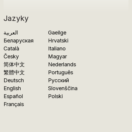
Jazyky
العربية
Gaeilge
Беларуская
Hrvatski
Català
Italiano
Česky
Magyar
简体中文
Nederlands
繁體中文
Português
Deutsch
Русский
English
Slovenščina
Español
Polski
Français