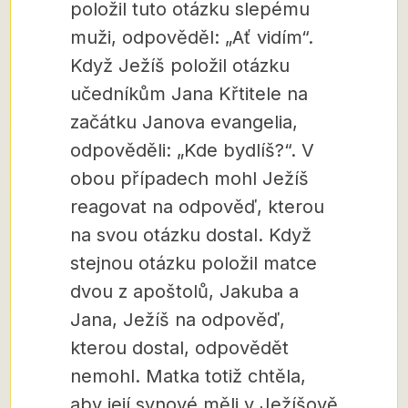
položil tuto otázku slepému
muži, odpověděl: „Ať vidím“.
Když Ježíš položil otázku
učedníkům Jana Křtitele na
začátku Janova evangelia,
odpověděli: „Kde bydlíš?“. V
obou případech mohl Ježíš
reagovat na odpověď, kterou
na svou otázku dostal. Když
stejnou otázku položil matce
dvou z apoštolů, Jakuba a
Jana, Ježíš na odpověď,
kterou dostal, odpovědět
nemohl. Matka totiž chtěla,
aby její synové měli v Ježíšově