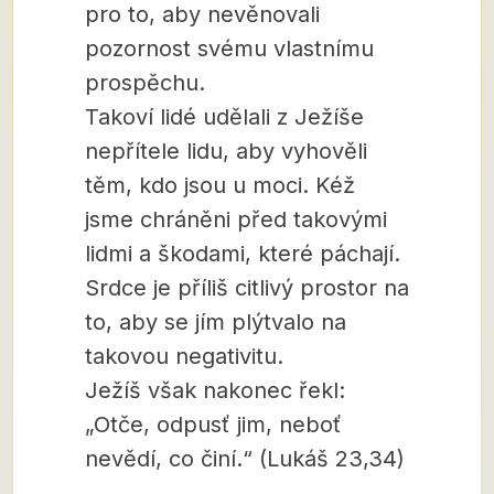
pro to, aby nevěnovali
pozornost svému vlastnímu
prospěchu.
Takoví lidé udělali z Ježíše
nepřítele lidu, aby vyhověli
těm, kdo jsou u moci. Kéž
jsme chráněni před takovými
lidmi a škodami, které páchají.
Srdce je příliš citlivý prostor na
to, aby se jím plýtvalo na
takovou negativitu.
Ježíš však nakonec řekl:
„Otče, odpusť jim, neboť
nevědí, co činí.“ (Lukáš 23,34)