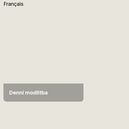
Français
Denní modlitba