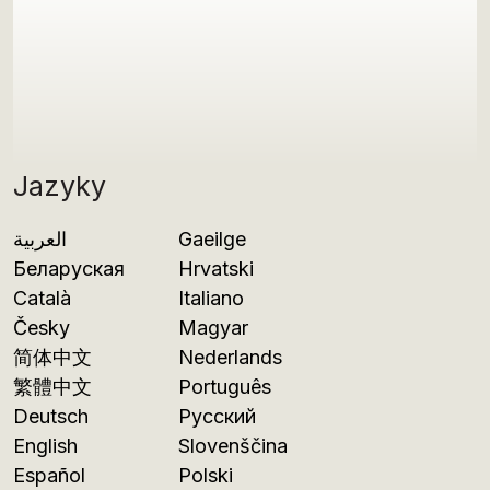
Jazyky
العربية
Gaeilge
Беларуская
Hrvatski
Català
Italiano
Česky
Magyar
简体中文
Nederlands
繁體中文
Português
Deutsch
Русский
English
Slovenščina
Español
Polski