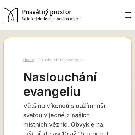
Posvátný prostor
Vaše každodenní modlitba online
Home
Naslouchání evangeliu
Naslouchání
evangeliu
Většinu víkendů sloužím mši
svatou v jedné z našich
místních věznic. Obvykle na
mši přijde asi 10 až 15 procent