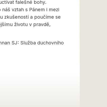
uctívat falešné bohy.
o náš vztah s Pánem i mezi
u zkušeností a poučíme se
jšímu životu v pravdě,
ennan SJ: Služba duchovního