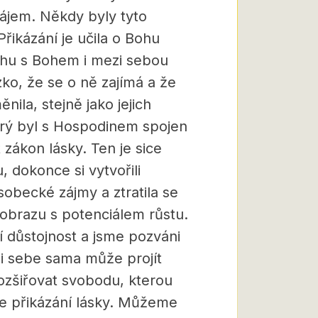
zájem. Někdy byly tyto
Přikázání je učila o Bohu
tahu s Bohem i mezi sebou
zko, že se o ně zajímá a že
nila, stejně jako jejich
terý byl s Hospodinem spojen
 zákon lásky. Ten je sice
u, dokonce si vytvořili
sobecké zájmy a ztratila se
 obrazu s potenciálem růstu.
í důstojnost a jsme pozváni
i sebe sama může projít
šiřovat svobodu, kterou
e přikázání lásky. Můžeme