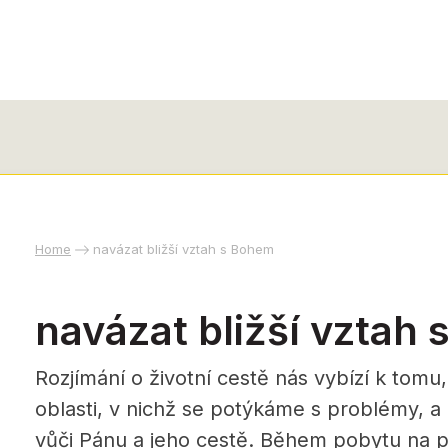
Home
navázat bližší vztah s Bohem
navázat bližší vztah
Rozjímání o životní cestě nás vybízí k tomu
oblasti, v nichž se potýkáme s problémy, a 
vůči Pánu a jeho cestě. Během pobytu na po