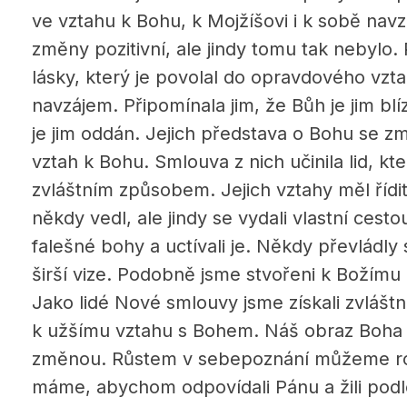
ve vztahu k Bohu, k Mojžíšovi i k sobě nav
změny pozitivní, ale jindy tomu tak nebylo. 
lásky, který je povolal do opravdového vz
navzájem. Připomínala jim, že Bůh je jim blí
je jim oddán. Jejich představa o Bohu se změ
vztah k Bohu. Smlouva z nich učinila lid, k
zvláštním způsobem. Jejich vztahy měl řídit
někdy vedl, ale jindy se vydali vlastní cesto
falešné bohy a uctívali je. Někdy převládly 
širší vize. Podobně jsme stvořeni k Božímu
Jako lidé Nové smlouvy jsme získali zvláštn
k užšímu vztahu s Bohem. Náš obraz Boha 
změnou. Růstem v sebepoznání můžeme roz
máme, abychom odpovídali Pánu a žili podl