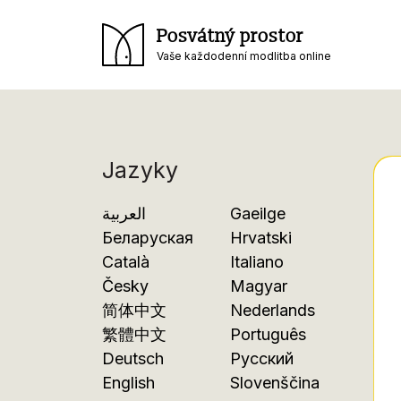
Posvátný prostor
Vaše každodenní modlitba online
Jazyky
العربية
Gaeilge
Беларуская
Hrvatski
Català
Italiano
Česky
Magyar
简体中文
Nederlands
繁體中文
Português
Deutsch
Русский
English
Slovenščina