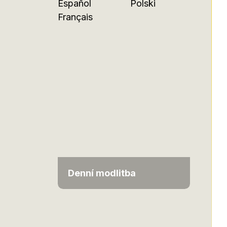
Español
Polski
Français
Denní modlitba