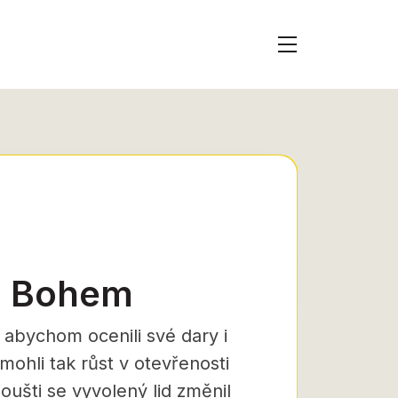
 s Bohem
, abychom ocenili své dary i
mohli tak růst v otevřenosti
ušti se vyvolený lid změnil