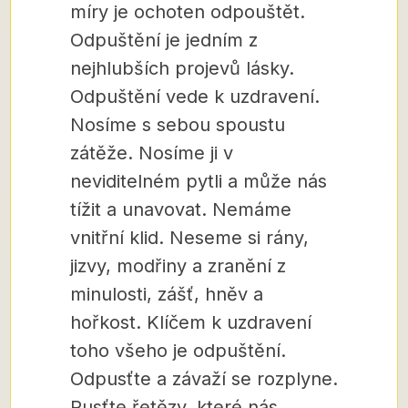
míry je ochoten odpouštět.
Odpuštění je jedním z
nejhlubších projevů lásky.
Odpuštění vede k uzdravení.
Nosíme s sebou spoustu
zátěže. Nosíme ji v
neviditelném pytli a může nás
tížit a unavovat. Nemáme
vnitřní klid. Neseme si rány,
jizvy, modřiny a zranění z
minulosti, zášť, hněv a
hořkost. Klíčem k uzdravení
toho všeho je odpuštění.
Odpusťte a závaží se rozplyne.
Pusťte řetězy, které nás