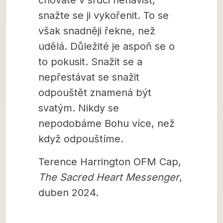
chováte v srdci nenávist,
snažte se ji vykořenit. To se
však snadněji řekne, než
udělá. Důležité je aspoň se o
to pokusit. Snažit se a
nepřestávat se snažit
odpouštět znamená být
svatým. Nikdy se
nepodobáme Bohu více, než
když odpouštíme.
Terence Harrington OFM Cap,
The Sacred Heart Messenger
,
duben 2024.