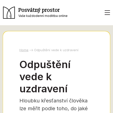
Posvátný prostor
Vaše každodenní modlitba online
Home
Odpuštění vede k uzdravení
Odpuštění
vede k
uzdravení
Hloubku křesťanství člověka
lze měřit podle toho, do jaké