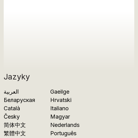
Jazyky
العربية
Gaeilge
Беларуская
Hrvatski
Català
Italiano
Česky
Magyar
简体中文
Nederlands
繁體中文
Português