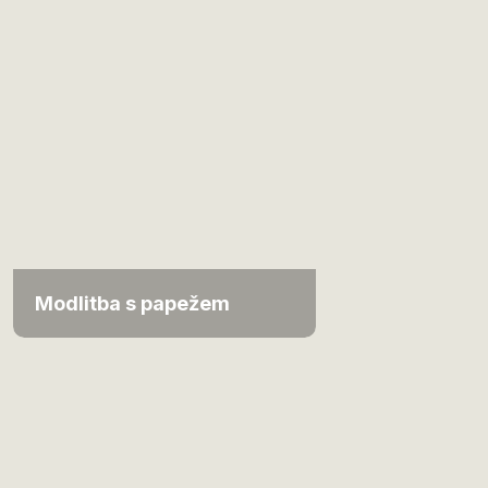
Modlitba s papežem