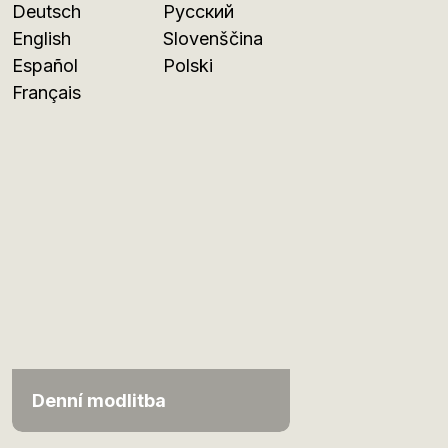
Deutsch
Русский
English
Slovenščina
Español
Polski
Français
Denní modlitba