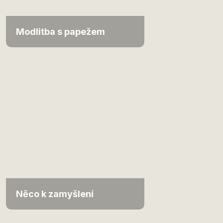
Modlitba s papežem
Něco k zamyšlení