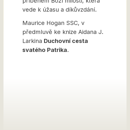
příběhem Boží milosti, která
vede k úžasu a díkůvzdání.
Maurice Hogan SSC, v
předmluvě ke knize Aidana J.
Larkina
Duchovní cesta
svatého Patrika
.