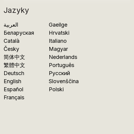
Jazyky
العربية
Gaeilge
Беларуская
Hrvatski
Català
Italiano
Česky
Magyar
简体中文
Nederlands
繁體中文
Português
Deutsch
Русский
English
Slovenščina
Español
Polski
Français