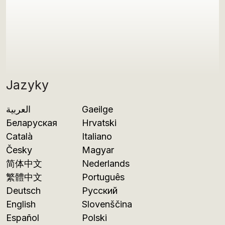
Jazyky
العربية
Gaeilge
Беларуская
Hrvatski
Català
Italiano
Česky
Magyar
简体中文
Nederlands
繁體中文
Português
Deutsch
Русский
English
Slovenščina
Español
Polski