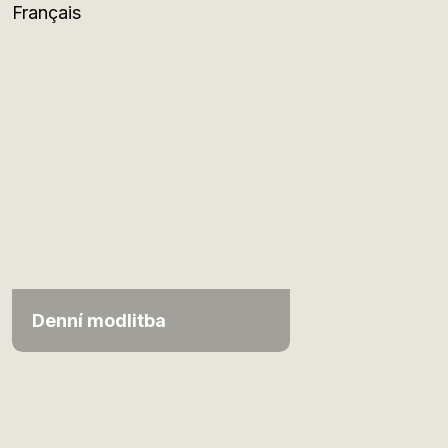
Français
Denní modlitba