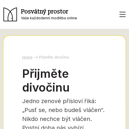
Posvátný prostor
Vaše každodenní modlitba online
Home
Přijměte divočinu
Přijměte
divočinu
Jedno zenové přísloví říká:
„Pusť se, nebo budeš vláčen“.
Nikdo nechce být vláčen.
Postní doba nás vybízí,