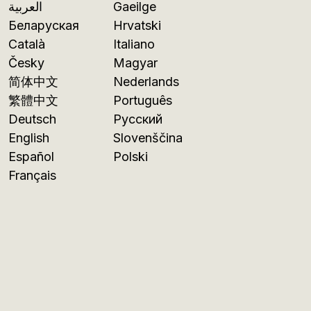
العربية
Gaeilge
Беларуская
Hrvatski
Català
Italiano
Česky
Magyar
简体中文
Nederlands
繁體中文
Português
Deutsch
Русский
English
Slovenščina
Español
Polski
Français