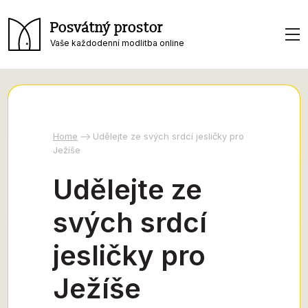
Posvátný prostor
Vaše každodenní modlitba online
Home
Udělejte ze svých srdcí jesličky pro
Ježíše
Udělejte ze
svých srdcí
jesličky pro
Ježíše