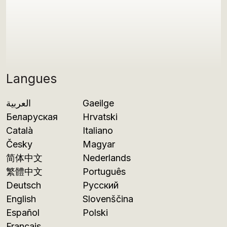
Langues
العربية
Gaeilge
Беларуская
Hrvatski
Català
Italiano
Česky
Magyar
简体中文
Nederlands
繁體中文
Português
Deutsch
Русский
English
Slovenščina
Español
Polski
Français