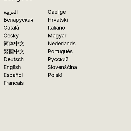
العربية
Gaeilge
Беларуская
Hrvatski
Català
Italiano
Česky
Magyar
简体中文
Nederlands
繁體中文
Português
Deutsch
Русский
English
Slovenščina
Español
Polski
Français