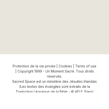
Protection de la vie privée
|
Cookies
|
Terms of use
| Copyright 1999 - Un Moment Sacré. Tous droits
réservés.
Sacred Space
est un ministère des
Jésuites Irlandais
(Les textes des évangiles sont extraits de la
Traduction Liturgique de la Bible - © AELF, Paris)
(Rathfarnham Charitable Trust of the Jesuit
Fathers, CHY 3587)