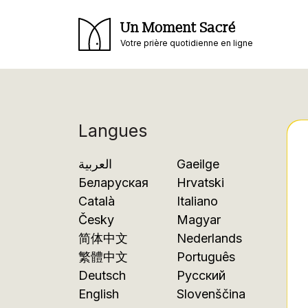
Un Moment Sacré
Votre prière quotidienne en ligne
Langues
العربية
Gaeilge
Беларуская
Hrvatski
Català
Italiano
Česky
Magyar
简体中文
Nederlands
繁體中文
Português
Deutsch
Русский
English
Slovenščina