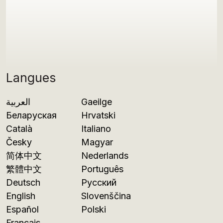
Langues
العربية
Gaeilge
Беларуская
Hrvatski
Català
Italiano
Česky
Magyar
简体中文
Nederlands
繁體中文
Português
Deutsch
Русский
English
Slovenščina
Español
Polski
Français