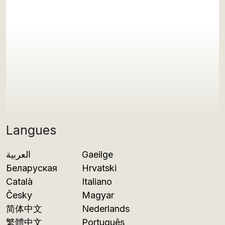
Langues
العربية
Gaeilge
Беларуская
Hrvatski
Català
Italiano
Česky
Magyar
简体中文
Nederlands
繁體中文
Português