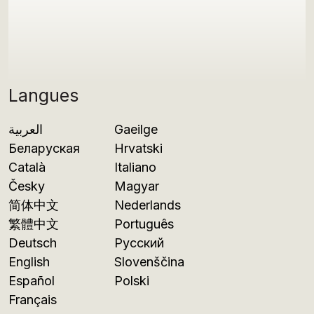
Langues
العربية
Gaeilge
Беларуская
Hrvatski
Català
Italiano
Česky
Magyar
简体中文
Nederlands
繁體中文
Português
Deutsch
Русский
English
Slovenščina
Español
Polski
Français