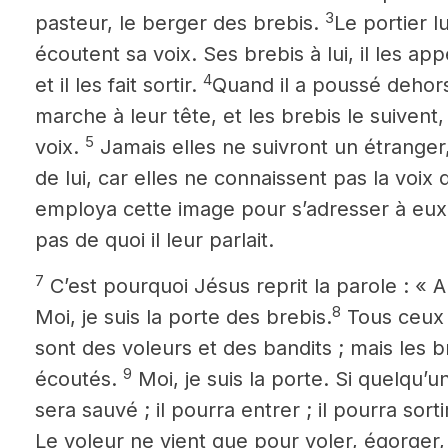
3
pasteur, le berger des brebis.
Le portier l
écoutent sa voix. Ses brebis à lui, il les a
4
et il les fait sortir.
Quand il a poussé dehors 
marche à leur tête, et les brebis le suivent,
5
voix.
Jamais elles ne suivront un étranger, 
de lui, car elles ne connaissent pas la voix
employa cette image pour s’adresser à eux
pas de quoi il leur parlait.
7
C’est pourquoi Jésus reprit la parole : « A
8
Moi, je suis la porte des brebis.
Tous ceux 
sont des voleurs et des bandits ; mais les b
9
écoutés.
Moi, je suis la porte. Si quelqu’u
sera sauvé ; il pourra entrer ; il pourra sor
Le voleur ne vient que pour voler, égorger, f