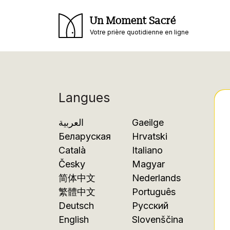
Un Moment Sacré
Votre prière quotidienne en ligne
Langues
العربية
Gaeilge
Беларуская
Hrvatski
Català
Italiano
Česky
Magyar
简体中文
Nederlands
繁體中文
Português
Deutsch
Русский
English
Slovenščina