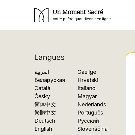
Un Moment Sacré
Votre prière quotidienne en ligne
Langues
العربية
Gaeilge
Беларуская
Hrvatski
Català
Italiano
Česky
Magyar
简体中文
Nederlands
繁體中文
Português
Deutsch
Русский
English
Slovenščina