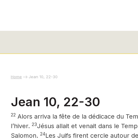
Home
Jean 10, 22-30
Jean 10, 22-30
22
Alors arriva la fête de la dédicace du Tem
23
l’hiver.
Jésus allait et venait dans le Tem
24
Salomon.
Les Juifs firent cercle autour de l