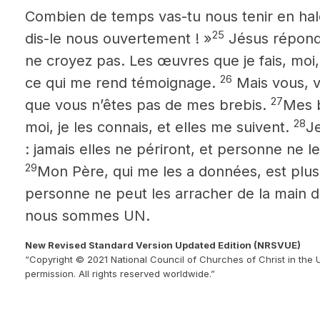
Combien de temps vas-tu nous tenir en halein
25
dis-le nous ouvertement ! »
Jésus répondit
ne croyez pas. Les œuvres que je fais, moi
26
ce qui me rend témoignage.
Mais vous, v
27
que vous n’êtes pas de mes brebis.
Mes b
28
moi, je les connais, et elles me suivent.
Je
: jamais elles ne périront, et personne ne 
29
Mon Père, qui me les a données, est plus
personne ne peut les arracher de la main d
nous sommes UN.
New Revised Standard Version Updated Edition (NRSVUE)
“Copyright © 2021 National Council of Churches of Christ in the 
permission. All rights reserved worldwide.”