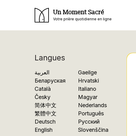
Un Moment Sacré
Votre prière quotidienne en ligne
Langues
العربية
Gaeilge
Беларуская
Hrvatski
Català
Italiano
Česky
Magyar
简体中文
Nederlands
繁體中文
Português
Deutsch
Русский
English
Slovenščina