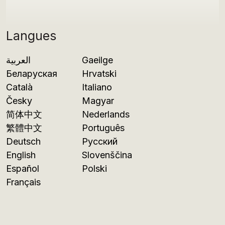
Langues
العربية
Gaeilge
Беларуская
Hrvatski
Català
Italiano
Česky
Magyar
简体中文
Nederlands
繁體中文
Português
Deutsch
Русский
English
Slovenščina
Español
Polski
Français