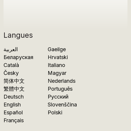
Langues
العربية
Gaeilge
Беларуская
Hrvatski
Català
Italiano
Česky
Magyar
简体中文
Nederlands
繁體中文
Português
Deutsch
Русский
English
Slovenščina
Español
Polski
Français