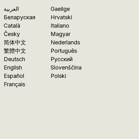
العربية
Gaeilge
Беларуская
Hrvatski
Català
Italiano
Česky
Magyar
简体中文
Nederlands
繁體中文
Português
Deutsch
Русский
English
Slovenščina
Español
Polski
Français