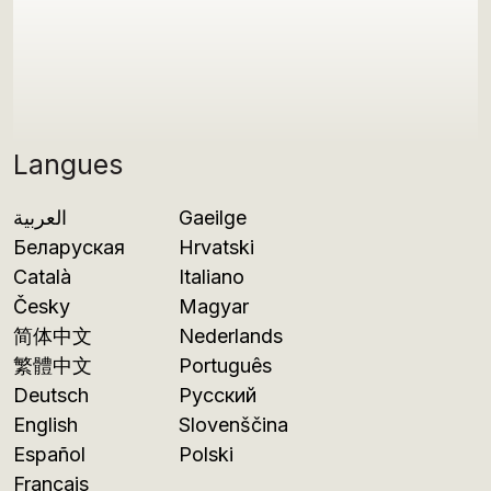
Langues
العربية
Gaeilge
Беларуская
Hrvatski
Català
Italiano
Česky
Magyar
简体中文
Nederlands
繁體中文
Português
Deutsch
Русский
English
Slovenščina
Español
Polski
Français