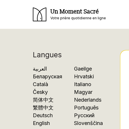
Un Moment Sacré
Votre prière quotidienne en ligne
Langues
العربية
Gaeilge
Беларуская
Hrvatski
Català
Italiano
Česky
Magyar
简体中文
Nederlands
繁體中文
Português
Deutsch
Русский
English
Slovenščina