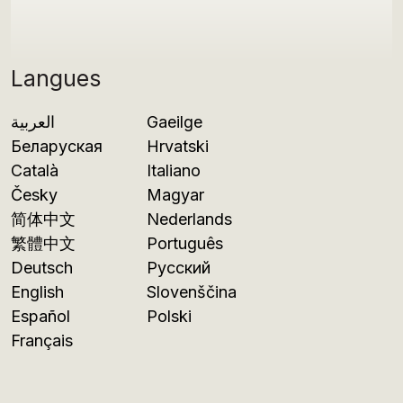
Langues
العربية
Gaeilge
Беларуская
Hrvatski
Català
Italiano
Česky
Magyar
简体中文
Nederlands
繁體中文
Português
Deutsch
Русский
English
Slovenščina
Español
Polski
Français