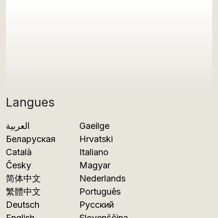
Langues
العربية
Gaeilge
Беларуская
Hrvatski
Català
Italiano
Česky
Magyar
简体中文
Nederlands
繁體中文
Português
Deutsch
Русский
English
Slovenščina