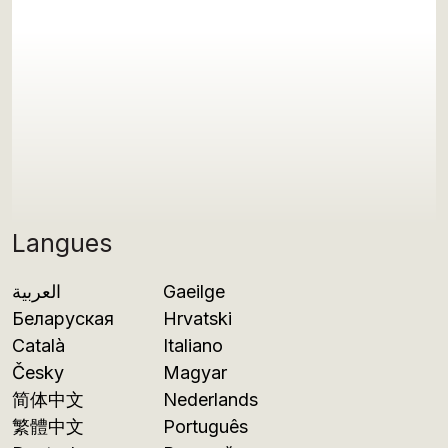
Langues
العربية
Gaeilge
Беларуская
Hrvatski
Català
Italiano
Česky
Magyar
简体中文
Nederlands
繁體中文
Português