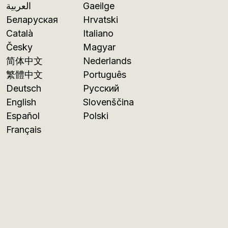
العربية
Gaeilge
Беларуская
Hrvatski
Català
Italiano
Česky
Magyar
简体中文
Nederlands
繁體中文
Português
Deutsch
Русский
English
Slovenščina
Español
Polski
Français