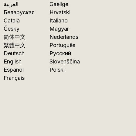
العربية
Gaeilge
Беларуская
Hrvatski
Català
Italiano
Česky
Magyar
简体中文
Nederlands
繁體中文
Português
Deutsch
Русский
English
Slovenščina
Español
Polski
Français