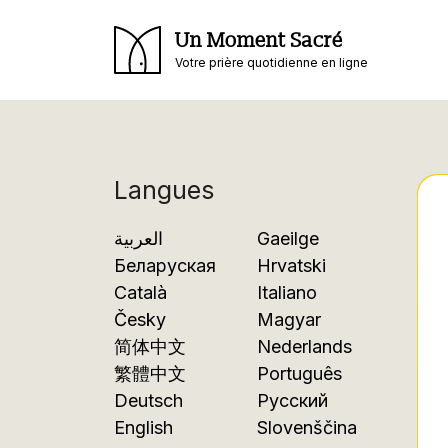
Un Moment Sacré
Votre prière quotidienne en ligne
Langues
العربية
Gaeilge
Беларуская
Hrvatski
Català
Italiano
Česky
Magyar
简体中文
Nederlands
繁體中文
Português
Deutsch
Русский
English
Slovenščina