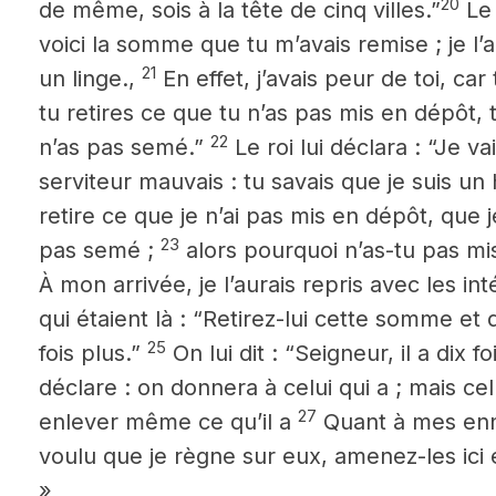
20
de même, sois à la tête de cinq villes.”
Le 
voici la somme que tu m’avais remise ; je l
21
un linge.,
En effet, j’avais peur de toi, c
tu retires ce que tu n’as pas mis en dépôt,
22
n’as pas semé.”
Le roi lui déclara : “Je va
serviteur mauvais : tu savais que je suis u
retire ce que je n’ai pas mis en dépôt, que 
23
pas semé ;
alors pourquoi n’as-tu pas mi
À mon arrivée, je l’aurais repris avec les int
qui étaient là : “Retirez-lui cette somme et 
25
fois plus.”
On lui dit : “Seigneur, il a dix fo
déclare : on donnera à celui qui a ; mais cel
27
enlever même ce qu’il a
Quant à mes enn
voulu que je règne sur eux, amenez-les ici 
»