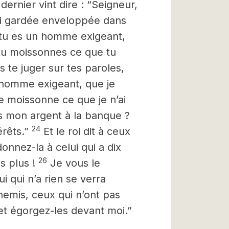
dernier vint dire : “Seigneur,
’ai gardée enveloppée dans
ar tu es un homme exigeant,
 tu moissonnes ce que tu
is te juger sur tes paroles,
n homme exigeant, que je
je moissonne ce que je n’ai
s mon argent à la banque ?
24
érêts.”
Et le roi dit à ceux
donnez-la à celui qui a dix
26
is plus !
Je vous le
ui qui n’a rien se verra
emis, ceux qui n’ont pas
et égorgez-les devant moi.”