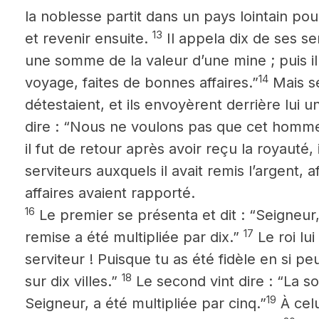
la noblesse partit dans un pays lointain pou
13
et revenir ensuite.
Il appela dix de ses se
une somme de la valeur d’une mine ; puis il
14
voyage, faites de bonnes affaires.”
Mais se
détestaient, et ils envoyèrent derrière lui 
dire : “Nous ne voulons pas que cet homm
il fut de retour après avoir reçu la royauté, 
serviteurs auxquels il avait remis l’argent, 
affaires avaient rapporté.
16
Le premier se présenta et dit : “Seigneur
17
remise a été multipliée par dix.”
Le roi lui
serviteur ! Puisque tu as été fidèle en si pe
18
sur dix villes.”
Le second vint dire : “La 
19
Seigneur, a été multipliée par cinq.”
À celui