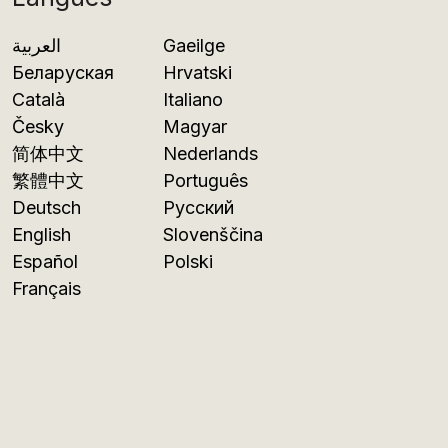
العربية
Gaeilge
Беларуская
Hrvatski
Català
Italiano
Česky
Magyar
简体中文
Nederlands
繁體中文
Português
Deutsch
Русский
English
Slovenščina
Español
Polski
Français