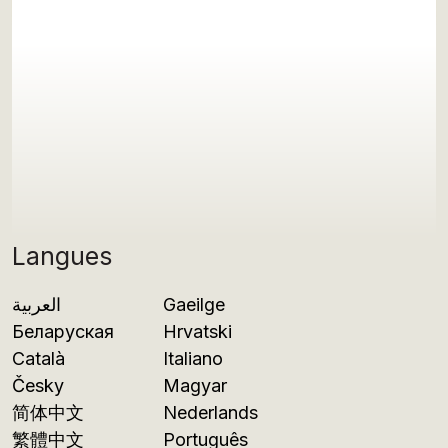
Langues
العربية
Gaeilge
Беларуская
Hrvatski
Català
Italiano
Česky
Magyar
简体中文
Nederlands
繁體中文
Português