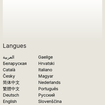
Langues
العربية
Gaeilge
Беларуская
Hrvatski
Català
Italiano
Česky
Magyar
简体中文
Nederlands
繁體中文
Português
Deutsch
Русский
English
Slovenščina