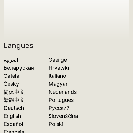
Langues
العربية
Gaeilge
Беларуская
Hrvatski
Català
Italiano
Česky
Magyar
简体中文
Nederlands
繁體中文
Português
Deutsch
Русский
English
Slovenščina
Español
Polski
Français