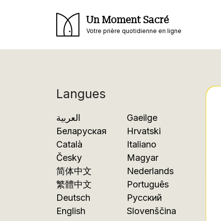
Un Moment Sacré
Votre prière quotidienne en ligne
Langues
العربية
Gaeilge
Беларуская
Hrvatski
Català
Italiano
Česky
Magyar
简体中文
Nederlands
繁體中文
Português
Deutsch
Русский
English
Slovenščina