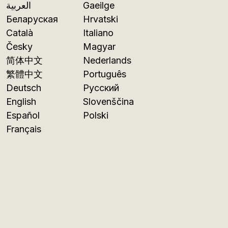
العربية
Gaeilge
Беларуская
Hrvatski
Català
Italiano
Česky
Magyar
简体中文
Nederlands
繁體中文
Português
Deutsch
Русский
English
Slovenščina
Español
Polski
Français